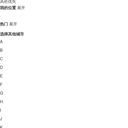
高价优先
我的位置
展开
热门
展开
选择其他城市
A
B
C
D
E
F
G
H
I
J
K