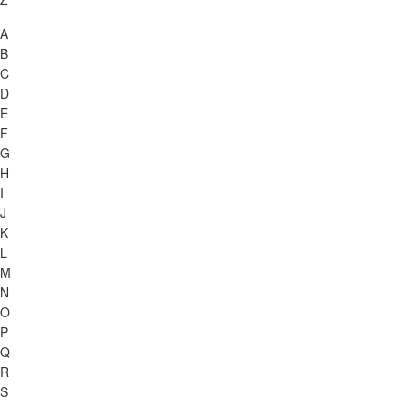
A
B
C
D
E
F
G
H
I
J
K
L
M
N
O
P
Q
R
S