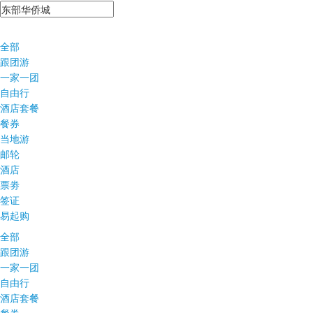
全部
跟团游
一家一团
自由行
酒店套餐
餐券
当地游
邮轮
酒店
票劵
签证
易起购
全部
跟团游
一家一团
自由行
酒店套餐