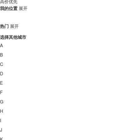
高价优先
我的位置
展开
热门
展开
选择其他城市
A
B
C
D
E
F
G
H
I
J
K