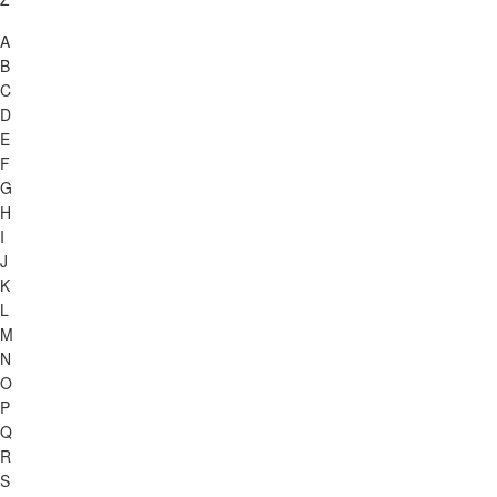
A
B
C
D
E
F
G
H
I
J
K
L
M
N
O
P
Q
R
S