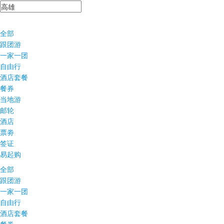
全部
跟团游
一家一团
自由行
酒店套餐
餐券
当地游
邮轮
酒店
票劵
签证
易起购
全部
跟团游
一家一团
自由行
酒店套餐