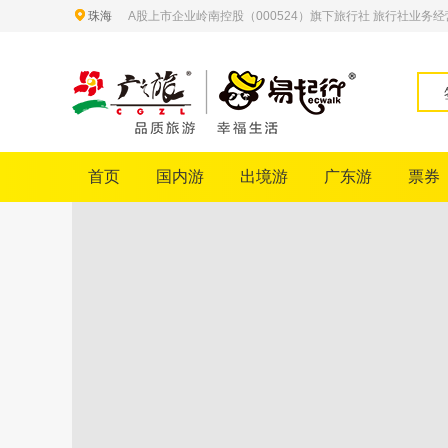
珠海
A股上市企业岭南控股（000524）旗下旅行社 旅行社业务经营许
首页
国内游
出境游
广东游
票券