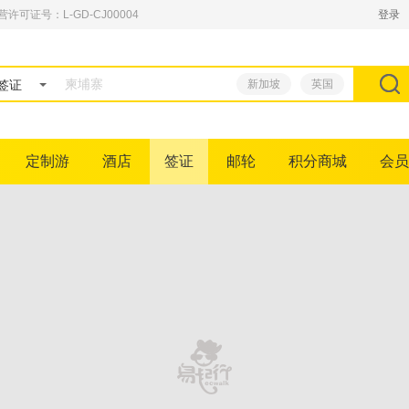
可证号：L-GD-CJ00004
登录
签证
新加坡
英国
定制游
酒店
签证
邮轮
积分商城
会员